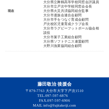
大分県立舞鶴高等学校同窓会評議員
大分市立戸次中学校同窓会会長
現在
大分県火災共済協同組合監事
大分市遺族会連合会顧問
大分市手をつなぐ育成会顧問
戸次校区児童育成クラブ会長
大分市ラグビーフットボール協会相
談役
大分市菓子工業組合顧問
大分県ソフトテニス連盟顧問
大野川漁業協同組合顧問
藤田敬治 後援会
〒879-7763 大分市大字下戸次1510
TEL.097-597-6876
FAX.097-597-6906
MAIL info@fujitakeiji.com